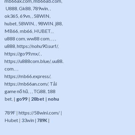
mb66ax.com
,
mb66ab.com
,
U888
,
Gk88
,
789win
, ,
ok365
,
69vn
, ,
58WIN
,
hubet
,
58WIN
, ,
98WIN
,
j88
,
MB66
,
mb66
,
HUBET
, ,
u888 com
,
ww88 com
, , , ,
u888
,
https://nohu90.surf/
,
https://go99.mx/
, ,
https://u888com.blue/
,
uu88.
com
, , ,
https://mb66.express/
,
https://mb66an.com/
,
Tải
game nổ hũ
, , ,
TG88
,
188
bet
,
|
go99
|
28bet
|
nohu
789F
|
https://58wini.com/
|
Hubet
|
33win
|
789K
|