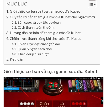
MỤC LỤC
Giới thiệu cơ bản về tựa game xóc đĩa Kubet
Quy tắc cơ bản tham gia xóc đĩa Kubet cho người mới
Bàn cược và quy tắc dự đoán
Cách thanh toán thưởng
Hướng dẫn cơ bản để tham gia xóc đĩa Kubet
Chiến lược thành công khi chơi xóc đĩa Kubet
Chiến lược đặt cược gấp đôi
Quản lý ngân sách chơi
Theo dõi lịch sử cược
Kết luận
Giới thiệu cơ bản về tựa game xóc đĩa Kubet