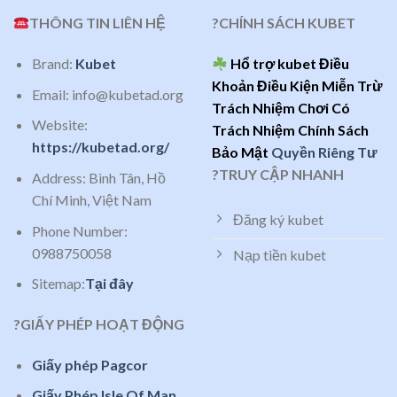
THÔNG TIN LIÊN HỆ
?CHÍNH SÁCH KUBET
Brand:
Kubet
Hổ trợ kubet
Điều
Khoản Điều Kiện
Miễn Trừ
Email:
info@kubetad.org
Trách Nhiệm
Chơi Có
Website:
Trách Nhiệm
Chính Sách
https://kubetad.org/
Bảo Mật
Quyền Riêng Tư
?TRUY CẬP NHANH
Address: Bình Tân, Hồ
Chí Minh, Việt Nam
Đăng ký kubet
Phone Number:
0988750058
Nạp tiền kubet
Sitemap:
Tại đây
?GIẤY PHÉP HOẠT ĐỘNG
Giấy phép Pagcor
Giấy Phép Isle Of Man