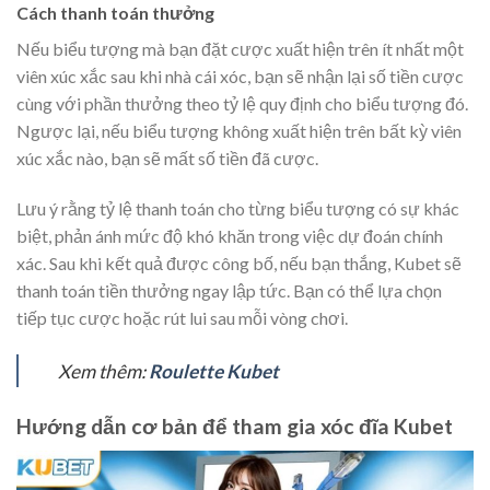
Cách thanh toán thưởng
Nếu biểu tượng mà bạn đặt cược xuất hiện trên ít nhất một
viên xúc xắc sau khi nhà cái xóc, bạn sẽ nhận lại số tiền cược
cùng với phần thưởng theo tỷ lệ quy định cho biểu tượng đó.
Ngược lại, nếu biểu tượng không xuất hiện trên bất kỳ viên
xúc xắc nào, bạn sẽ mất số tiền đã cược.
Lưu ý rằng tỷ lệ thanh toán cho từng biểu tượng có sự khác
biệt, phản ánh mức độ khó khăn trong việc dự đoán chính
xác. Sau khi kết quả được công bố, nếu bạn thắng, Kubet sẽ
thanh toán tiền thưởng ngay lập tức. Bạn có thể lựa chọn
tiếp tục cược hoặc rút lui sau mỗi vòng chơi.
Xem thêm:
Roulette Kubet
Hướng dẫn cơ bản để tham gia xóc đĩa Kubet