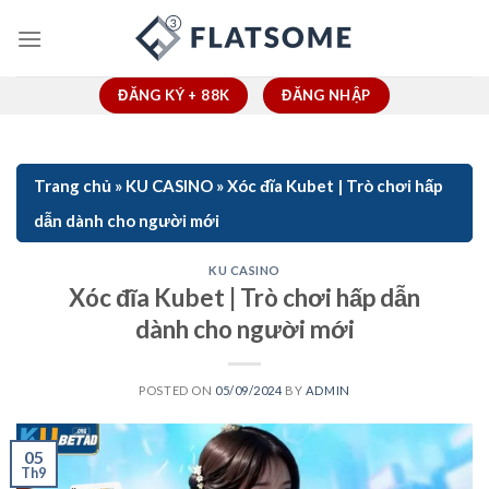
Skip
to
content
ĐĂNG KÝ + 88K
ĐĂNG NHẬP
Trang chủ
»
KU CASINO
»
Xóc đĩa Kubet | Trò chơi hấp
dẫn dành cho người mới
KU CASINO
Xóc đĩa Kubet | Trò chơi hấp dẫn
dành cho người mới
POSTED ON
05/09/2024
BY
ADMIN
05
Th9