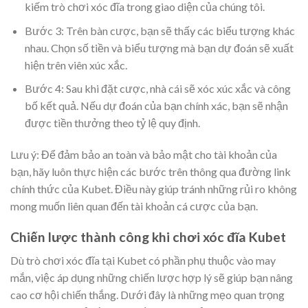
kiếm trò chơi xóc đĩa trong giao diện của chúng tôi.
Bước 3: Trên bàn cược, bạn sẽ thấy các biểu tượng khác
nhau. Chọn số tiền và biểu tượng mà bạn dự đoán sẽ xuất
hiện trên viên xúc xắc.
Bước 4: Sau khi đặt cược, nhà cái sẽ xóc xúc xắc và công
bố kết quả. Nếu dự đoán của bạn chính xác, bạn sẽ nhận
được tiền thưởng theo tỷ lệ quy định.
Lưu ý: Để đảm bảo an toàn và bảo mật cho tài khoản của
bạn, hãy luôn thực hiện các bước trên thông qua đường link
chính thức của Kubet. Điều này giúp tránh những rủi ro không
mong muốn liên quan đến tài khoản cá cược của bạn.
Chiến lược thành công khi chơi xóc đĩa Kubet
Dù trò chơi xóc đĩa tại Kubet có phần phụ thuộc vào may
mắn, việc áp dụng những chiến lược hợp lý sẽ giúp bạn nâng
cao cơ hội chiến thắng. Dưới đây là những mẹo quan trọng