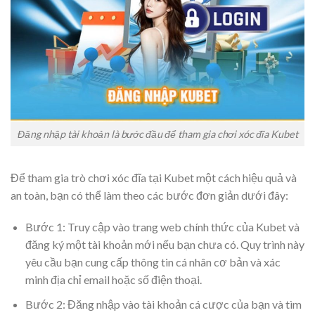
Đăng nhập tài khoản là bước đầu để tham gia chơi xóc đĩa Kubet
Để tham gia trò chơi xóc đĩa tại Kubet một cách hiệu quả và
an toàn, bạn có thể làm theo các bước đơn giản dưới đây:
Bước 1: Truy cập vào trang web chính thức của Kubet và
đăng ký một tài khoản mới nếu bạn chưa có. Quy trình này
yêu cầu bạn cung cấp thông tin cá nhân cơ bản và xác
minh địa chỉ email hoặc số điện thoại.
Bước 2: Đăng nhập vào tài khoản cá cược của bạn và tìm