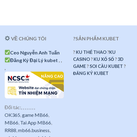
thắng
đánh
Hút
lô
Người
đề
Chơi
uy
Từ
tín
Cái
–
Nhìn
Giới
Đầu
VỀ CHÚNG TÔI
?SẢN PHẨM KUBET
thiệu
Tiên
địa
chỉ
Ceo Nguyễn Anh Tuấn
?
KU THỂ THAO
?
KU
cá
CASINO
?
KU XỐ SỐ
?
3D
Đăng Ký Đại Lý kubet
, ,
cược
GAME
?
SOI CẦU KUBET
?
dễ
,
thắng
ĐĂNG KÝ KUBET
Đối tác:
, , , , , , , ,
OK365
,
game MB66
,
MB66
,
Tai App MB66
,
RR88
,
mb66.business
,