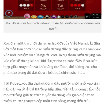
Xóc đĩa Kubet là trò chơi được nhiều tân binh cá cược online yêu
thích
Xóc đĩa, một trò chơi dân gian lâu đời của Việt Nam, bắt đầu
với một bàn chơi có các biểu tượng đặc trưng và ba viên xúc
xắc nhỏ. Nhiệm vụ của người chơi là dự đoán biểu tượng mà
xúc xắc sẽ dừng lại sau khi được nhà cái xóc. Đây là sự kết
hợp giữa may mắn và khả năng dự đoán, đòi hỏi người chơi
phải tập trung để đạt được kết quả chính xác nhất.
Tại Kubet, xóc đĩa thu hút đông đảo người chơi nhờ vào tính
hấp dẫn và tỷ lệ trả thưởng hấp dẫn. Nền tảng cung cấp một
môi trường giải trí trực tuyến đa dạng với giao diện thân
thiện, thường xuyên cập nhật tính năng, mang đến trải