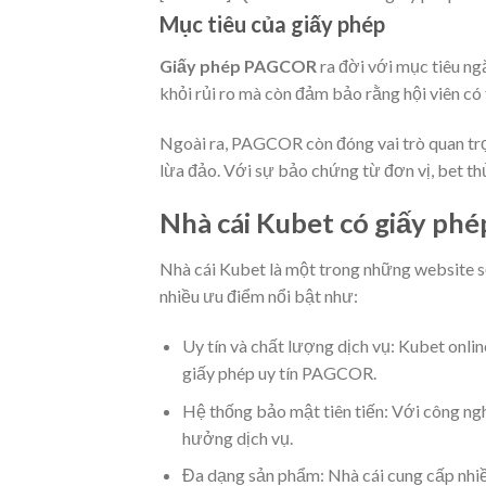
Mục tiêu của giấy phép
Giấy phép PAGCOR
ra đời với mục tiêu n
khỏi rủi ro mà còn đảm bảo rằng hội viên có 
Ngoài ra, PAGCOR còn đóng vai trò quan trọn
lừa đảo. Với sự bảo chứng từ đơn vị, bet th
Nhà cái Kubet có giấy p
Nhà cái Kubet là một trong những website s
nhiều ưu điểm nổi bật như:
Uy tín và chất lượng dịch vụ: Kubet onli
giấy phép uy tín PAGCOR.
Hệ thống bảo mật tiên tiến: Với công ngh
hưởng dịch vụ.
Đa dạng sản phẩm: Nhà cái cung cấp nhiều