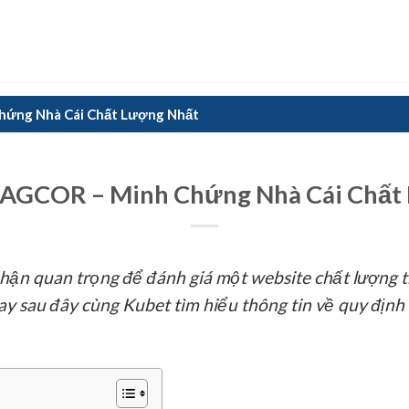
hứng Nhà Cái Chất Lượng Nhất
PAGCOR – Minh Chứng Nhà Cái Chất
hận quan trọng để đánh giá một website chất lượng tr
ay sau đây cùng Kubet tìm hiểu thông tin về quy định