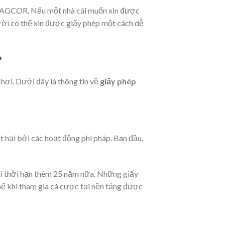
của PAGCOR. Nếu một nhà cái muốn xin được
ười có thể xin được giấy phép một cách dễ
?
ơi. Dưới đây là thông tin về
giấy phép
t hại bởi các hoạt động phi pháp. Ban đầu,
dài thời hạn thêm 25 năm nữa. Những giấy
thế khi tham gia cá cược tại nền tảng được