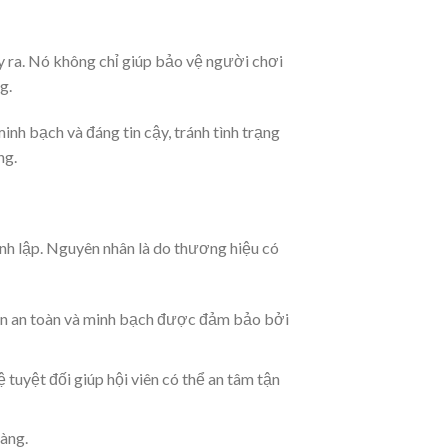
y ra. Nó không chỉ giúp bảo vệ người chơi
g.
h bạch và đáng tin cậy, tránh tình trạng
ng.
nh lập. Nguyên nhân là do thương hiệu có
uyến an toàn và minh bạch được đảm bảo bởi
tuyệt đối giúp hội viên có thể an tâm tận
dàng.