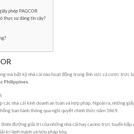
u giấy phép PAGCOR
 thực sự đáng tin cậy?
ông?
GCOR
ọng mà bất kỳ nhà cái nào hoạt động trong lĩnh vực cá cược trự
ạc Philippines
.
R
p các nhà cái kinh doanh an toàn và hợp pháp. Ngoài ra, những gi
ng thống ban hành thông qua nghị quyết chính thức năm 1869.
thiên đường giải trí của những nhà cái hay casino trực tuyến hấp 
i trí lành mạnh và hợp pháp hóa.