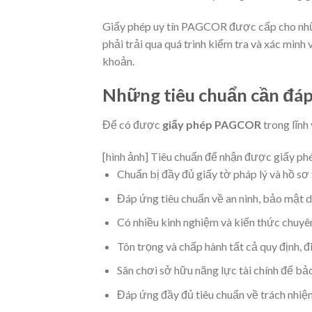
Giấy phép uy tín PAGCOR được cấp cho nhữn
phải trải qua quá trình kiểm tra và xác minh
khoản.
Những tiêu chuẩn cần đá
Để có được
giấy phép PAGCOR
trong lĩnh
[hình ảnh] Tiêu chuẩn để nhận được giấy 
Chuẩn bị đầy đủ giấy tờ pháp lý và hồ sơ
Đáp ứng tiêu chuẩn về an ninh, bảo mật d
Có nhiều kinh nghiệm và kiến thức chuyê
Tôn trọng và chấp hành tất cả quy định, 
Sân chơi sở hữu năng lực tài chính để bả
Đáp ứng đầy đủ tiêu chuẩn về trách nhiệ