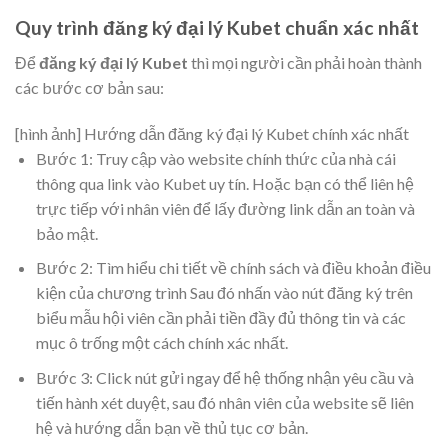
Quy trình đăng ký đại lý Kubet chuẩn xác nhất
Để
đăng ký đại lý Kubet
thì mọi người cần phải hoàn thành
các bước cơ bản sau:
[hình ảnh] Hướng dẫn đăng ký đại lý Kubet chính xác nhất
Bước 1: Truy cập vào website chính thức của nhà cái
thông qua link vào Kubet uy tín. Hoặc bạn có thể liên hệ
trực tiếp với nhân viên để lấy đường link dẫn an toàn và
bảo mật.
Bước 2: Tìm hiểu chi tiết về chính sách và điều khoản điều
kiện của chương trình Sau đó nhấn vào nút đăng ký trên
biểu mẫu hội viên cần phải tiền đầy đủ thông tin và các
mục ô trống một cách chính xác nhất.
Bước 3: Click nút gửi ngay để hệ thống nhận yêu cầu và
tiến hành xét duyệt, sau đó nhân viên của website sẽ liên
hệ và hướng dẫn bạn về thủ tục cơ bản.