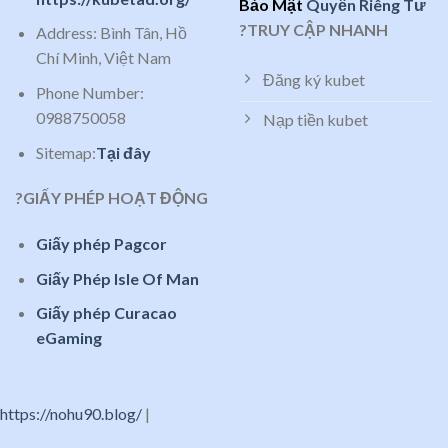
Bảo Mật
Quyền Riêng Tư
?TRUY CẬP NHANH
Address: Bình Tân, Hồ
Chí Minh, Việt Nam
Đăng ký kubet
Phone Number:
0988750058
Nạp tiền kubet
Sitemap:
Tại đây
?GIẤY PHÉP HOẠT ĐỘNG
Giấy phép Pagcor
Giấy Phép Isle Of Man
Giấy phép Curacao
eGaming
https://nohu90.blog/
|