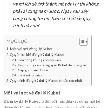
và lợi ích để trở thành một đại lý thì không
phải ai cũng nắm được. Ngay sau đây
cùng chúng tôi tìm hiểu chi tiết về quy
trình này nhé.
MỤC LỤC
Một vài nét về đại lý Kubet
Quyền lợi khi đăng ký đại lý Kubet
Hoa hồng khủng cho hội viên
Được cung cấp tài nguyên Kubet để quảng bá
Gặp gỡ nhiều đối tác
Tỷ lệ rủi ro thấp
Quy trình đăng ký đại lý Kubet chuẩn xác nhất
Một vài nét về đại lý Kubet
Đăng ký đại lý Kubet
ra đời với mục tiêu xây dựng một hệ
thống đối tác vững mạnh, hoạt động hiệu quả với mở rộng