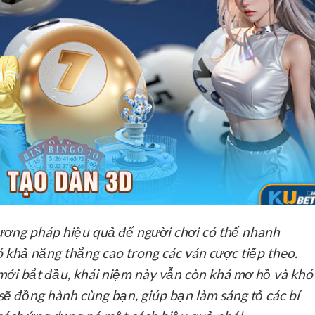
ương pháp hiệu quả để người chơi có thể nhanh
 khả năng thắng cao trong các ván cược tiếp theo.
 mới bắt đầu, khái niệm này vẫn còn khá mơ hồ và khó
sẽ đồng hành cùng bạn, giúp bạn làm sáng tỏ các bí