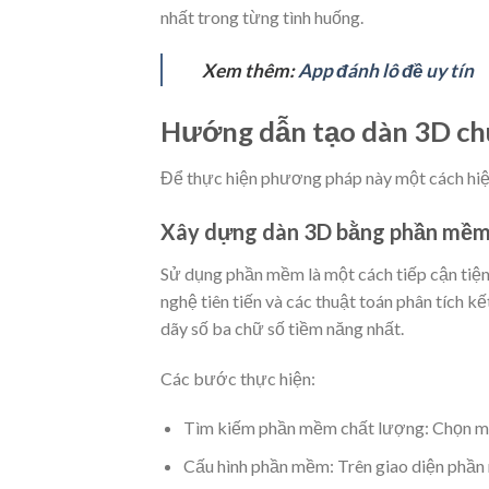
nhất trong từng tình huống.
Xem thêm:
App đánh lô đề uy tín
Hướng dẫn tạo dàn 3D ch
Để thực hiện phương pháp này một cách hiệu
Xây dựng dàn 3D bằng phần mề
Sử dụng phần mềm là một cách tiếp cận tiện 
nghệ tiên tiến và các thuật toán phân tích 
dãy số ba chữ số tiềm năng nhất.
Các bước thực hiện:
Tìm kiếm phần mềm chất lượng: Chọn mộ
Cấu hình phần mềm: Trên giao diện phần 