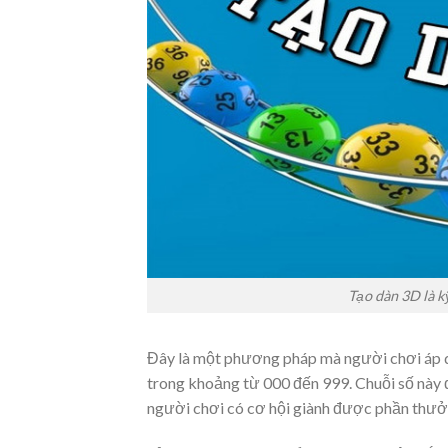
Tạo dàn 3D là k
Đây là một phương pháp mà người chơi áp dụ
trong khoảng từ 000 đến 999. Chuỗi số này 
người chơi có cơ hội giành được phần thưở