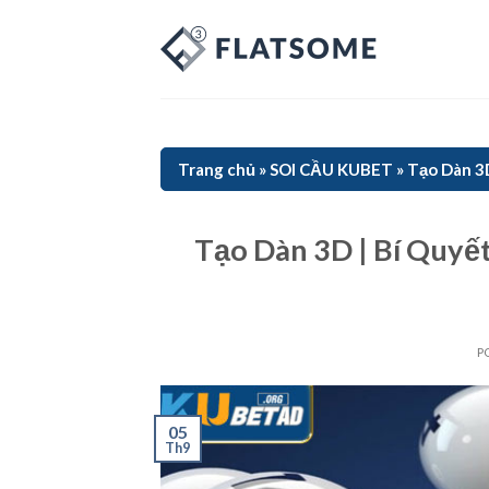
Skip
to
content
Trang chủ
»
SOI CẦU KUBET
»
Tạo Dàn 3D
Tạo Dàn 3D | Bí Quyế
P
05
Th9