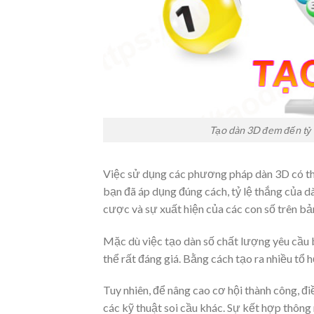
Tạo dàn 3D đem đến tỷ 
Việc sử dụng các phương pháp dàn 3D có th
bạn đã áp dụng đúng cách, tỷ lệ thắng của d
cược và sự xuất hiện của các con số trên bả
Mặc dù việc tạo dàn số chất lượng yêu cầu
thể rất đáng giá. Bằng cách tạo ra nhiều tổ 
Tuy nhiên, để nâng cao cơ hội thành công, đ
các kỹ thuật soi cầu khác. Sự kết hợp thôn